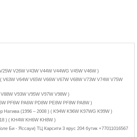
4W V25W V26W V43W V44W V44WG V45W V46W )
06 ) ( V63W V64W V65W V66W V67W V68W V73W V74W V75W
 V87W V88W V93W V95W V97W V98W )
E6W PF6W PA6W PD8W PE8W PF8W PA8W )
ер Натива (1996 – 2008 ) ( K94W K96W K97WG K99W )
0018 ) ( KH4W KH6W KH8W )
оле Би - Яссауи) ТЦ Карсити 3 ярус 204 бутик +77011016567