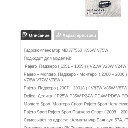
Описание
Характеристики
Гидрокомпенсатор MD377560 K96W V75W
Подходит для моделей:
Pajero Паджеро ( 1991 – 1999 ) ( V21W V23W V2
Pajero – Montero Паджеро - Монтеро ( 2000 – 20
V76W V77W V78W )
Pajero Паджеро ( 2007 – 20018 ) ( V83W V85W
Delica Делика ( P25W P35W P24W PD4W PD6W P
Montero Sport Монтеро Спорт Pajero Sport Челленж
Pajero Sport Pajero Sport Паджеро Спорт ( 2008 – 2
Самовывоз по адресу: г.Алматы мкр.Баянаул 57А, (Т
Отправка в регионы РК Транспортными компаниями