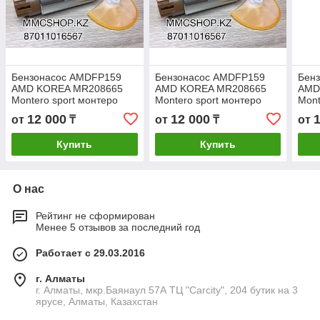
Бензонасос AMDFP159
Бензонасос AMDFP159
Бен
AMD KOREA MR208665
AMD KOREA MR208665
AMD
Montero sport монтеро
Montero sport монтеро
Mont
спорт
спорт
спор
12 000
12 000
от
₸
от
₸
от
Купить
Купить
О нас
Рейтинг не сформирован
Менее 5 отзывов за последний год
Работает с 29.03.2016
г. Алматы
г. Алматы, мкр.Баянаул 57А ТЦ "Carcity", 204 бутик на 3
ярусе, Алматы, Казахстан