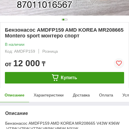
Бензонасос AMDFP159 AMD KOREA MR208665
Montero sport монтеро спорт
В наличии
Код: AMDFP159
Розница
12 000
от
₸
Купить
Описание
Характеристики
Доставка
Оплата
Усл
Описание
Бензонасос AMDFP159 AMD KOREA MR208665 V43W K96W
V73W V75W V77W V93W V95W N31W