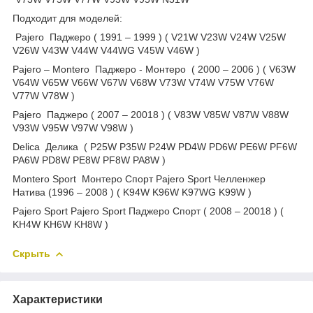
Подходит для моделей:
Pajero Паджеро ( 1991 – 1999 ) ( V21W V23W V24W V25W
V26W V43W V44W V44WG V45W V46W )
Pajero – Montero Паджеро - Монтеро ( 2000 – 2006 ) ( V63W
V64W V65W V66W V67W V68W V73W V74W V75W V76W
V77W V78W )
Pajero Паджеро ( 2007 – 20018 ) ( V83W V85W V87W V88W
V93W V95W V97W V98W )
Delica Делика ( P25W P35W P24W PD4W PD6W PE6W PF6W
PA6W PD8W PE8W PF8W PA8W )
Montero Sport Монтеро Спорт Pajero Sport Челленжер
Натива (1996 – 2008 ) ( K94W K96W K97WG K99W )
Pajero Sport Pajero Sport Паджеро Спорт ( 2008 – 20018 ) (
KH4W KH6W KH8W )
Скрыть
Характеристики