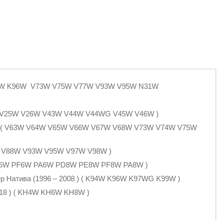
3W K96W V73W V75W V77W V93W V95W N31W
4W V25W V26W V43W V44W V44WG V45W V46W )
06 ) ( V63W V64W V65W V66W V67W V68W V73W V74W V75W
7W V88W V93W V95W V97W V98W )
E6W PF6W PA6W PD8W PE8W PF8W PA8W )
ер Натива (1996 – 2008 ) ( K94W K96W K97WG K99W )
0018 ) ( KH4W KH6W KH8W )