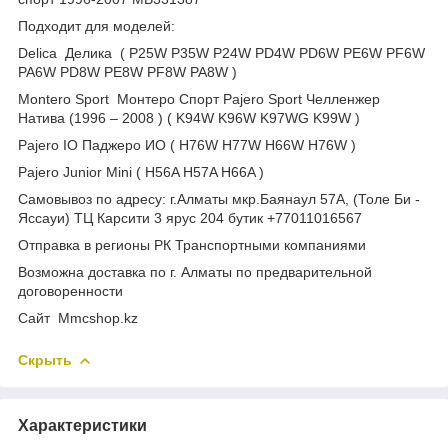
Подходит для моделей:
Delica Делика ( P25W P35W P24W PD4W PD6W PE6W PF6W
PA6W PD8W PE8W PF8W PA8W )
Montero Sport Монтеро Спорт Pajero Sport Челленжер
Натива (1996 – 2008 ) ( K94W K96W K97WG K99W )
Pajero IO Паджеро ИО ( H76W H77W H66W H76W )
Pajero Junior Mini ( H56A H57A H66A )
Самовывоз по адресу: г.Алматы мкр.Баянаул 57А, (Толе Би -
Яссауи) ТЦ Карсити 3 ярус 204 бутик +77011016567
Отправка в регионы РК Транспортными компаниями
Возможна доставка по г. Алматы по предварительной
договоренности
Cайт Mmcshop.kz
Скрыть
Характеристики