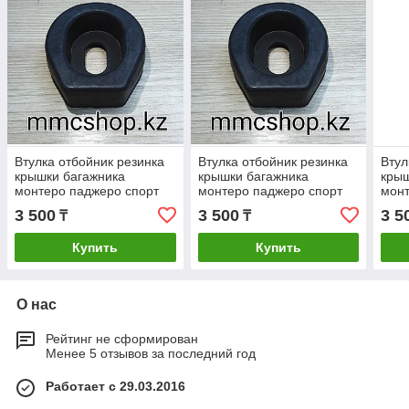
Втулка отбойник резинка
Втулка отбойник резинка
Втул
крышки багажника
крышки багажника
крыш
монтеро паджеро спорт
монтеро паджеро спорт
монт
1996-2007 MB331387
1996-2007 MB331387
199
3 500
3 500
3 5
₸
₸
Купить
Купить
О нас
Рейтинг не сформирован
Менее 5 отзывов за последний год
Работает с 29.03.2016