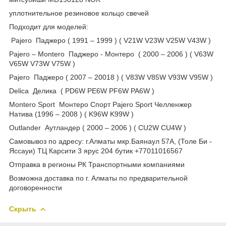
уплотнительное резиновое кольцо свечей
Подходит для моделей:
Pajero Паджеро ( 1991 – 1999 ) ( V21W V23W V25W V43W )
Pajero – Montero Паджеро - Монтеро ( 2000 – 2006 ) ( V63W
V65W V73W V75W )
Pajero Паджеро ( 2007 – 20018 ) ( V83W V85W V93W V95W )
Delica Делика ( PD6W PE6W PF6W PA6W )
Montero Sport Монтеро Спорт Pajero Sport Челленжер
Натива (1996 – 2008 ) ( K96W K99W )
Outlander Аутландер ( 2000 – 2006 ) ( CU2W CU4W )
Самовывоз по адресу: г.Алматы мкр.Баянаул 57А, (Толе Би -
Яссауи) ТЦ Карсити 3 ярус 204 бутик +77011016567
Отправка в регионы РК Транспортными компаниями
Возможна доставка по г. Алматы по предварительной
договоренности
Скрыть