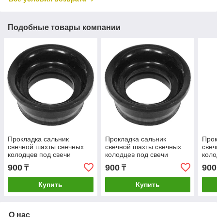
Подобные товары компании
Прокладка сальник
Прокладка сальник
Прок
свечной шахты свечных
свечной шахты свечных
свеч
колодцев под свечи
колодцев под свечи
коло
митсубиши MD198128
митсубиши MD198128
мит
900
900
900
₸
₸
Купить
Купить
О нас