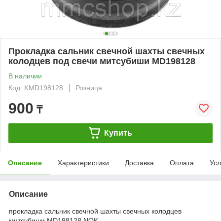
Прокладка сальник свечной шахты свечных
колодцев под свечи митсубиши MD198128
В наличии
Код: KMD198128
Розница
900
₸
Купить
Описание
Характеристики
Доставка
Оплата
Усл
Описание
прокладка сальник свечной шахты свечных колодцев
митсубиши MD198128 NOK