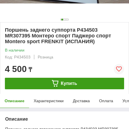
Поршень заднего суппорта P434503
MR307395 Монтеро спорт Паджеро спорт
Montero sport FRENKIT (ИСПАНИЯ)
В наличии
Код: P434503
Розница
4 500
₸
Купить
Описание
Характеристики
Доставка
Оплата
Усл
Описание
Поршень заднего тормозного суппорта P434503 MR307395