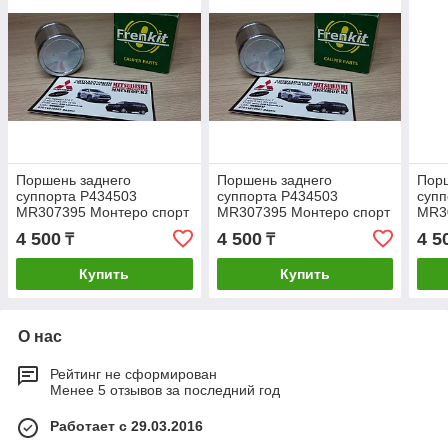
Поршень заднего
Поршень заднего
Порш
суппорта P434503
суппорта P434503
супп
MR307395 Монтеро спорт
MR307395 Монтеро спорт
MR3
Паджеро спорт Montero
Паджеро спорт Montero
Падж
4 500
4 500
4 5
₸
₸
sport FRENKIT
sport FRENKIT
spor
(ИСПАНИЯ)
(ИСПАНИЯ)
(ИС
Купить
Купить
О нас
Рейтинг не сформирован
Менее 5 отзывов за последний год
Работает с 29.03.2016