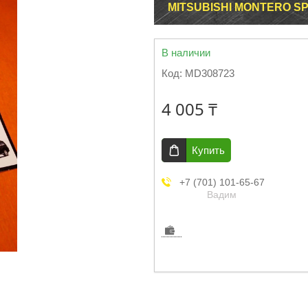
MITSUBISHI MONTERO S
В наличии
Код:
MD308723
4 005 ₸
Купить
+7 (701) 101-65-67
Вадим