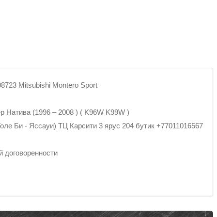
723 Mitsubishi Montero Sport
р Натива (1996 – 2008 ) ( K96W K99W )
оле Би - Яссауи) ТЦ Карсити 3 ярус 204 бутик +77011016567
й договоренности