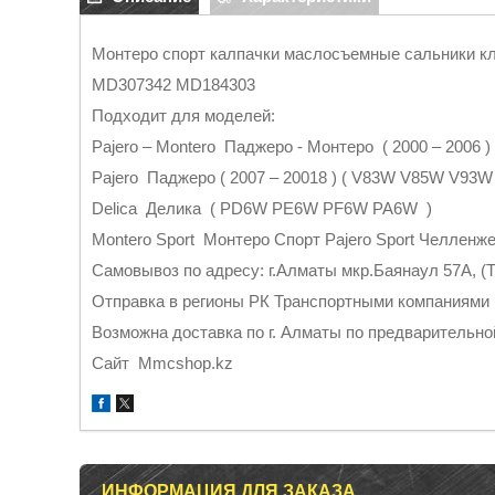
Монтеро спорт калпачки маслосъемные сальники к
MD307342 MD184303
Подходит для моделей:
Pajero – Montero Паджеро - Монтеро ( 2000 – 2006
Pajero Паджеро ( 2007 – 20018 ) ( V83W V85W V93W
Delica Делика ( PD6W PE6W PF6W PA6W )
Montero Sport Монтеро Спорт Pajero Sport Челленже
Самовывоз по адресу: г.Алматы мкр.Баянаул 57А, (Т
Отправка в регионы РК Транспортными компаниями
Возможна доставка по г. Алматы по предварительно
Cайт Mmcshop.kz
ИНФОРМАЦИЯ ДЛЯ ЗАКАЗА