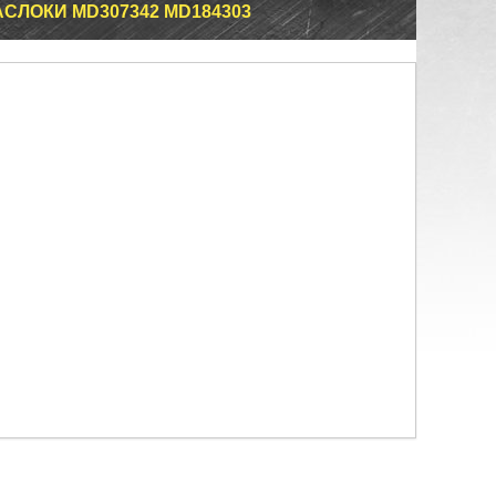
СЛОКИ MD307342 MD184303