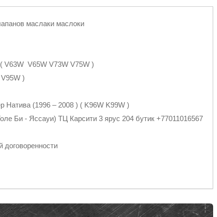
лапанов маслаки маслоки
 ) ( V63W V65W V73W V75W )
 V95W )
р Натива (1996 – 2008 ) ( K96W K99W )
оле Би - Яссауи) ТЦ Карсити 3 ярус 204 бутик +77011016567
й договоренности