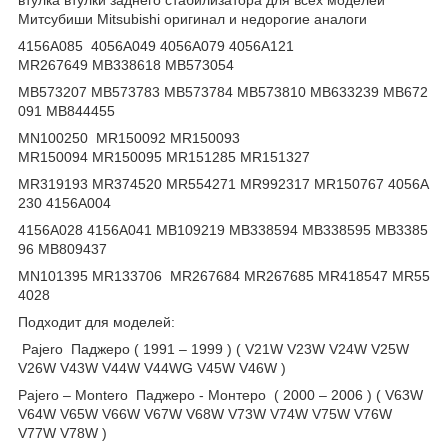
Митсубиши Mitsubishi оригинал и недорогие аналоги
4156A085 4056A049 4056A079 4056A121
MR267649 MB338618 MB573054
MB573207 MB573783 MB573784 MB573810 MB633239 MB672
091 MB844455
MN100250 MR150092 MR150093
MR150094 MR150095 MR151285 MR151327
MR319193 MR374520 MR554271 MR992317 MR150767 4056A
230 4156A004
4156A028 4156A041 MB109219 MB338594 MB338595 MB3385
96 MB809437
MN101395 MR133706 MR267684 MR267685 MR418547 MR55
4028
Подходит для моделей:
Pajero Паджеро ( 1991 – 1999 ) ( V21W V23W V24W V25W
V26W V43W V44W V44WG V45W V46W )
Pajero – Montero Паджеро - Монтеро ( 2000 – 2006 ) ( V63W
V64W V65W V66W V67W V68W V73W V74W V75W V76W
V77W V78W )