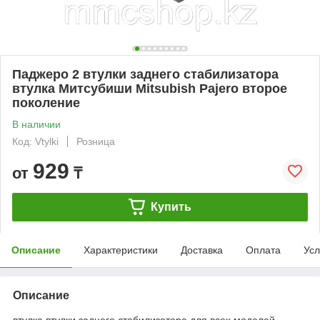
Паджеро 2 втулки заднего стабилизатора
втулка Митсубиши Mitsubish Pajero второе
поколение
В наличии
Код: Vtylki
Розница
929
от
₸
Купить
Описание
Характеристики
Доставка
Оплата
Усл
Описание
втулка втулки заднего стабилизатора для всех моделей