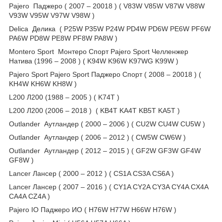
Pajero Паджеро ( 2007 – 20018 ) ( V83W V85W V87W V88W
V93W V95W V97W V98W )
Delica Делика ( P25W P35W P24W PD4W PD6W PE6W PF6W
PA6W PD8W PE8W PF8W PA8W )
Montero Sport Монтеро Спорт Pajero Sport Челленжер
Натива (1996 – 2008 ) ( K94W K96W K97WG K99W )
Pajero Sport Pajero Sport Паджеро Спорт ( 2008 – 20018 ) (
KH4W KH6W KH8W )
L200 Л200 (1988 – 2005 ) ( K74T )
L200 Л200 (2006 – 2018 ) ( KB4T KA4T KB5T KA5T )
Outlander Аутландер ( 2000 – 2006 ) ( CU2W CU4W CU5W )
Outlander Аутландер ( 2006 – 2012 ) ( CW5W CW6W )
Outlander Аутландер ( 2012 – 2015 ) ( GF2W GF3W GF4W
GF8W )
Lancer Лансер ( 2000 – 2012 ) ( CS1A CS3A CS6A )
Lancer Лансер ( 2007 – 2016 ) ( CY1A CY2A CY3A CY4A CX4A
CA4A CZ4A )
Pajero IO Паджеро ИО ( H76W H77W H66W H76W )