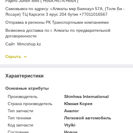
Pajero Junior Mini ( H56A H57A H66A )
Самовывоз по адресу: г.Алматы мкр.Баянаул 57А, (Толе Би -
Яссауи) ТЦ Карсити 3 ярус 204 бутик +77011016567
Отправка в регионы РК Транспортными компаниями
Возможна доставка по г. Алматы по предварительной
договоренности
Cайт Mmcshop.kz
Скрыть
Характеристики
Основные атрибуты
Производитель
Shinhwa International
Страна производитель
Южная Корея
Тип запчасти
Аналог
Тип техники
Легковой автомобиль
Код запчасти
Vtylki
Состояние
Новое