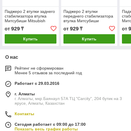
Паджеро 2 втулки заднего
Паджеро 2 втулки
Падж
стабилизатора втулка
переднего стабилизатора
стаб
Митсубиши Mitsubish
втулка Митсубиши
Митс
Pajero второе поколение
Mitsubish Pajero второе
Paje
929
929
от
₸
от
₸
от
поколение
Купить
Купить
О нас
Рейтинг не сформирован
Менее 5 отзывов за последний год
Работает с 29.03.2016
г. Алматы
г. Алматы, мкр.Баянаул 57А ТЦ "Carcity", 204 бутик на 3
ярусе, Алматы, Казахстан
Контакты
Сегодня работает с 09:00 до 17:00
Показать весь график работы