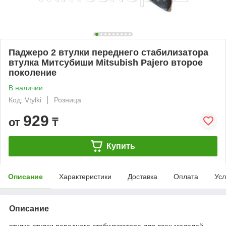
Паджеро 2 втулки переднего стабилизатора
втулка Митсубиши Mitsubish Pajero второе
поколение
В наличии
Код: Vtylki
Розница
929
от
₸
Купить
Описание
Характеристики
Доставка
Оплата
Усл
Описание
втулка втулки переднего стабилизатора для всех моделей