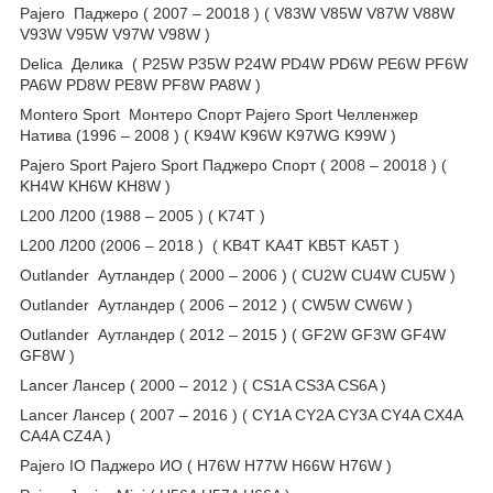
Pajero Паджеро ( 2007 – 20018 ) ( V83W V85W V87W V88W
V93W V95W V97W V98W )
Delica Делика ( P25W P35W P24W PD4W PD6W PE6W PF6W
PA6W PD8W PE8W PF8W PA8W )
Montero Sport Монтеро Спорт Pajero Sport Челленжер
Натива (1996 – 2008 ) ( K94W K96W K97WG K99W )
Pajero Sport Pajero Sport Паджеро Спорт ( 2008 – 20018 ) (
KH4W KH6W KH8W )
L200 Л200 (1988 – 2005 ) ( K74T )
L200 Л200 (2006 – 2018 ) ( KB4T KA4T KB5T KA5T )
Outlander Аутландер ( 2000 – 2006 ) ( CU2W CU4W CU5W )
Outlander Аутландер ( 2006 – 2012 ) ( CW5W CW6W )
Outlander Аутландер ( 2012 – 2015 ) ( GF2W GF3W GF4W
GF8W )
Lancer Лансер ( 2000 – 2012 ) ( CS1A CS3A CS6A )
Lancer Лансер ( 2007 – 2016 ) ( CY1A CY2A CY3A CY4A CX4A
CA4A CZ4A )
Pajero IO Паджеро ИО ( H76W H77W H66W H76W )