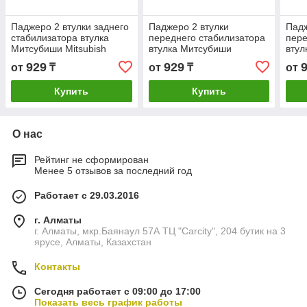
Паджеро 2 втулки заднего
Паджеро 2 втулки
Падж
стабилизатора втулка
переднего стабилизатора
пере
Митсубиши Mitsubish
втулка Митсубиши
втул
Pajero второе поколение
Mitsubish Pajero второе
Mits
929
929
от
₸
от
₸
от
поколение
пок
Купить
Купить
О нас
Рейтинг не сформирован
Менее 5 отзывов за последний год
Работает с 29.03.2016
г. Алматы
г. Алматы, мкр.Баянаул 57А ТЦ "Carcity", 204 бутик на 3
ярусе, Алматы, Казахстан
Контакты
Сегодня работает с 09:00 до 17:00
Показать весь график работы