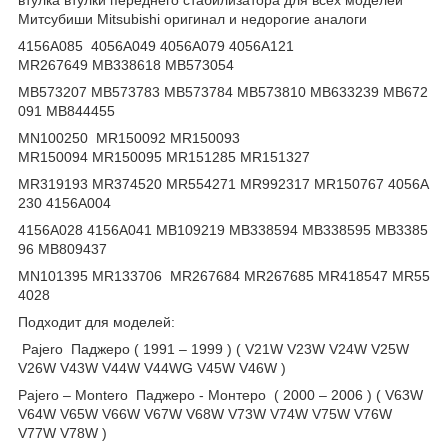
Митсубиши Mitsubishi оригинал и недорогие аналоги
4156A085 4056A049 4056A079 4056A121
MR267649 MB338618 MB573054
MB573207 MB573783 MB573784 MB573810 MB633239 MB672
091 MB844455
MN100250 MR150092 MR150093
MR150094 MR150095 MR151285 MR151327
MR319193 MR374520 MR554271 MR992317 MR150767 4056A
230 4156A004
4156A028 4156A041 MB109219 MB338594 MB338595 MB3385
96 MB809437
MN101395 MR133706 MR267684 MR267685 MR418547 MR55
4028
Подходит для моделей:
Pajero Паджеро ( 1991 – 1999 ) ( V21W V23W V24W V25W
V26W V43W V44W V44WG V45W V46W )
Pajero – Montero Паджеро - Монтеро ( 2000 – 2006 ) ( V63W
V64W V65W V66W V67W V68W V73W V74W V75W V76W
V77W V78W )