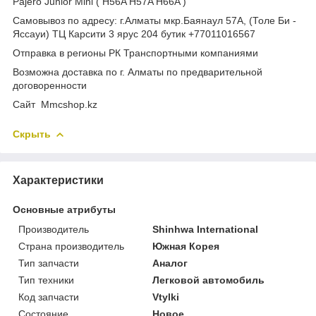
Pajero Junior Mini ( H56A H57A H66A )
Самовывоз по адресу: г.Алматы мкр.Баянаул 57А, (Толе Би -
Яссауи) ТЦ Карсити 3 ярус 204 бутик +77011016567
Отправка в регионы РК Транспортными компаниями
Возможна доставка по г. Алматы по предварительной
договоренности
Cайт Mmcshop.kz
Скрыть
Характеристики
Основные атрибуты
Производитель
Shinhwa International
Страна производитель
Южная Корея
Тип запчасти
Аналог
Тип техники
Легковой автомобиль
Код запчасти
Vtylki
Состояние
Новое