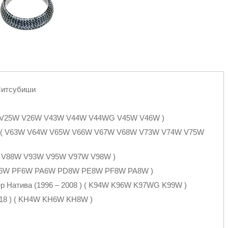
 Митсубиши
4W V25W V26W V43W V44W V44WG V45W V46W )
06 ) ( V63W V64W V65W V66W V67W V68W V73W V74W V75W
7W V88W V93W V95W V97W V98W )
E6W PF6W PA6W PD8W PE8W PF8W PA8W )
ер Натива (1996 – 2008 ) ( K94W K96W K97WG K99W )
0018 ) ( KH4W KH6W KH8W )