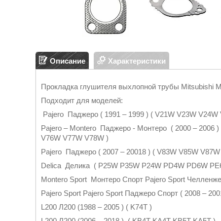
Описание
Характеристики
Прокладка глушителя выхлопной трубы Mitsubishi
Подходит для моделей:
Pajero Паджеро ( 1991 – 1999 ) ( V21W V23W V2
Pajero – Montero Паджеро - Монтеро ( 2000 – 20
V76W V77W V78W )
Pajero Паджеро ( 2007 – 20018 ) ( V83W V85W V8
Delica Делика ( P25W P35W P24W PD4W PD6W P
Montero Sport Монтеро Спорт Pajero Sport Челленж
Pajero Sport Pajero Sport Паджеро Спорт ( 2008 – 2
L200 Л200 (1988 – 2005 ) ( K74T )
L200 Л200 (2006 – 2018 ) ( KB4T KA4T KB5T KA5T )