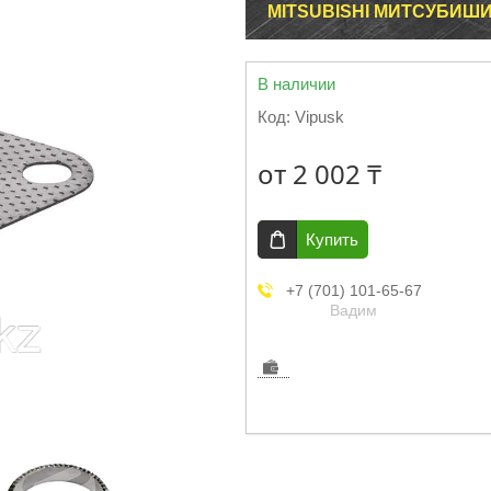
MITSUBISHI МИТСУБИШ
В наличии
Код:
Vipusk
от
2 002 ₸
Купить
+7 (701) 101-65-67
Вадим