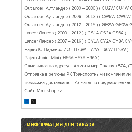
Outlander Аутландер ( 2000 – 2006 ) ( CU2W CU4W
Outlander Аутландер ( 2006 – 2012 ) ( CW5W CW6W 
Outlander Аутландер ( 2012 – 2015 ) ( GF2W GF3W
Lancer Лансер ( 2000 – 2012 ) ( CS1A CS3A CS6A )
Lancer Лансер ( 2007 – 2016 ) ( CY1A CY2A CY3A C
Pajero IO Паджеро ИО ( H76W H77W H66W H76W )
Pajero Junior Mini ( H56A H57A H66A )
Самовывоз по адресу: г.Алматы мкр.Баянаул 57А, (Т
Отправка в регионы РК Транспортными компаниями
Возможна доставка по г. Алматы по предварительно
Cайт Mmcshop.kz
ИНФОРМАЦИЯ ДЛЯ ЗАКАЗА