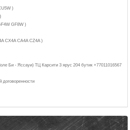
 CU5W )
)
 GF4W GF8W )
Y4A CX4A CA4A CZ4A )
оле Би - Яссауи) ТЦ Карсити 3 ярус 204 бутик +77011016567
й договоренности