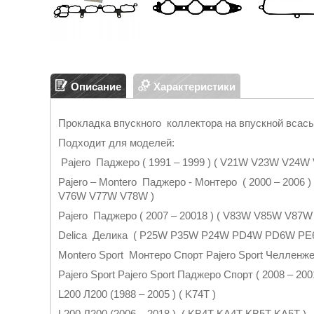
Описание
Характеристики
Прокладка впускного коллектора на впускной всас
Подходит для моделей:
Pajero Паджеро ( 1991 – 1999 ) ( V21W V23W V2
Pajero – Montero Паджеро - Монтеро ( 2000 – 20
V76W V77W V78W )
Pajero Паджеро ( 2007 – 20018 ) ( V83W V85W V8
Delica Делика ( P25W P35W P24W PD4W PD6W P
Montero Sport Монтеро Спорт Pajero Sport Челленж
Pajero Sport Pajero Sport Паджеро Спорт ( 2008 – 2
L200 Л200 (1988 – 2005 ) ( K74T )
L200 Л200 (2006 – 2018 ) ( KB4T KA4T KB5T KA5T )