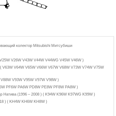
ывающий колектор Mitsubishi Митсубиши
4W V25W V26W V43W V44W V44WG V45W V46W )
06 ) ( V63W V64W V65W V66W V67W V68W V73W V74W V75W
7W V88W V93W V95W V97W V98W )
E6W PF6W PA6W PD8W PE8W PF8W PA8W )
ер Натива (1996 – 2008 ) ( K94W K96W K97WG K99W )
0018 ) ( KH4W KH6W KH8W )