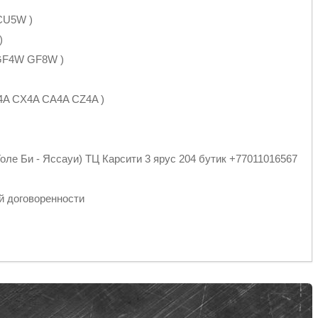
 CU5W )
)
 GF4W GF8W )
Y4A CX4A CA4A CZ4A )
оле Би - Яссауи) ТЦ Карсити 3 ярус 204 бутик +77011016567
й договоренности