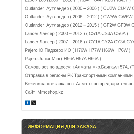
Outlander Аутландер ( 2000 – 2006 ) ( CU2W CU4W
Outlander Аутландер ( 2006 – 2012 ) ( CW5W CW6W 
Outlander Аутландер ( 2012 – 2015 ) ( GF2W GF3W
Lancer Лансер ( 2000 – 2012 ) ( CS1A CS3A CS6A )
Lancer Лансер ( 2007 – 2016 ) ( CY1A CY2A CY3A C
Pajero IO Паджеро ИО ( H76W H77W H66W H76W )
Pajero Junior Mini ( H56A H57A H66A )
Самовывоз по адресу: г.Алматы мкр.Баянаул 57А, (Т
Отправка в регионы РК Транспортными компаниями
Возможна доставка по г. Алматы по предварительно
Cайт Mmcshop.kz
ИНФОРМАЦИЯ ДЛЯ ЗАКАЗА