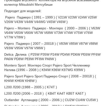
колектор Mitsubishi Митсубиши
Подходит для моделей:
Pajero Паджеро ( 1991 – 1999 ) ( V21W V23W V24W V25W
V26W V43W V44W V44WG V45W V46W )
Pajero – Montero Паджеро - Монтеро ( 2000 – 2006 ) ( V63W
V64W V65W V66W V67W V68W V73W V74W V75W V76W
V77W V78W )
Pajero Паджеро ( 2007 – 20018 ) ( V83W V85W V87W V88W
V93W V95W V97W V98W )
Delica Делика ( P25W P35W P24W PD4W PD6W PE6W PF6W
PA6W PD8W PE8W PF8W PA8W )
Montero Sport Монтеро Спорт Pajero Sport Челленжер
Натива (1996 – 2008 ) ( K94W K96W K97WG K99W )
Pajero Sport Pajero Sport Паджеро Спорт ( 2008 – 20018 ) (
KH4W KH6W KH8W )
L200 Л200 (1988 – 2005 ) ( K74T )
L200 Л200 (2006 – 2018 ) ( KB4T KA4T KB5T KA5T )
Outlander Аутландер ( 2000 – 2006 ) ( CU2W CU4W CU5W )