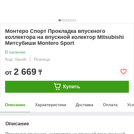
Монтеро Спорт Прокладка впускного
коллектора на впускной колектор Mitsubishi
Митсубиши Montero Sport
В наличии
Код: Vpusk
Розница
2 669
от
₸
Купить
Описание
Характеристики
Доставка
Оплата
Усл
Описание
Прокладка впускного коллектора на впускной всасывающий