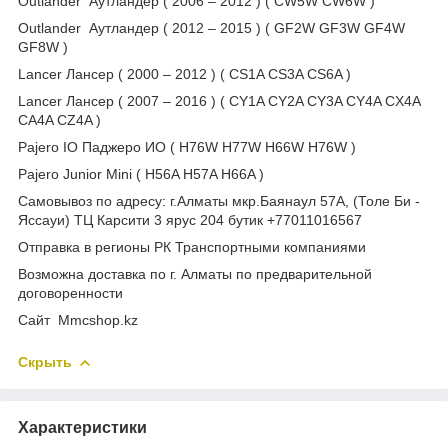
Outlander Аутландер ( 2006 – 2012 ) ( CW5W CW6W )
Outlander Аутландер ( 2012 – 2015 ) ( GF2W GF3W GF4W
GF8W )
Lancer Лансер ( 2000 – 2012 ) ( CS1A CS3A CS6A )
Lancer Лансер ( 2007 – 2016 ) ( CY1A CY2A CY3A CY4A CX4A
CA4A CZ4A )
Pajero IO Паджеро ИО ( H76W H77W H66W H76W )
Pajero Junior Mini ( H56A H57A H66A )
Самовывоз по адресу: г.Алматы мкр.Баянаул 57А, (Толе Би -
Яссауи) ТЦ Карсити 3 ярус 204 бутик +77011016567
Отправка в регионы РК Транспортными компаниями
Возможна доставка по г. Алматы по предварительной
договоренности
Cайт Mmcshop.kz
Скрыть
Характеристики