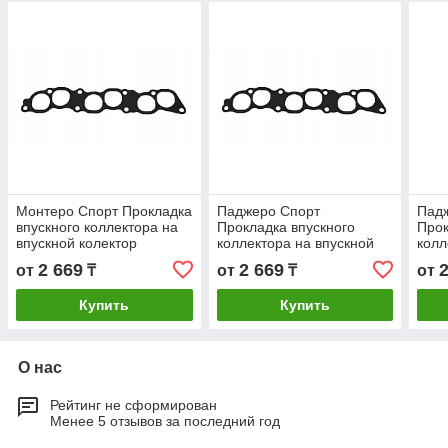
Монтеро Спорт Прокладка
Паджеро Спорт
Пад
впускного коллектора на
Прокладка впускного
Прок
впускной колектор
коллектора на впускной
колл
Mitsubishi Митсубиши
колектор Mitsubishi
коле
2 669
2 669
от
₸
от
₸
от
Montero Sport
Митсубиши Pajero Sport
Митс
Купить
Купить
О нас
Рейтинг не сформирован
Менее 5 отзывов за последний год