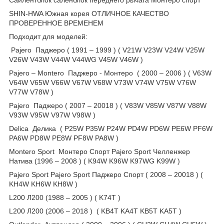
SHIN-HWA Южная корея ОТЛИЧНОЕ КАЧЕСТВО
ПРОВЕРЕННОЕ ВРЕМЕНЕМ
Подходит для моделей:
Pajero Паджеро ( 1991 – 1999 ) ( V21W V23W V24W V25W
V26W V43W V44W V44WG V45W V46W )
Pajero – Montero Паджеро - Монтеро ( 2000 – 2006 ) ( V63W
V64W V65W V66W V67W V68W V73W V74W V75W V76W
V77W V78W )
Pajero Паджеро ( 2007 – 20018 ) ( V83W V85W V87W V88W
V93W V95W V97W V98W )
Delica Делика ( P25W P35W P24W PD4W PD6W PE6W PF6W
PA6W PD8W PE8W PF8W PA8W )
Montero Sport Монтеро Спорт Pajero Sport Челленжер
Натива (1996 – 2008 ) ( K94W K96W K97WG K99W )
Pajero Sport Pajero Sport Паджеро Спорт ( 2008 – 20018 ) (
KH4W KH6W KH8W )
L200 Л200 (1988 – 2005 ) ( K74T )
L200 Л200 (2006 – 2018 ) ( KB4T KA4T KB5T KA5T )