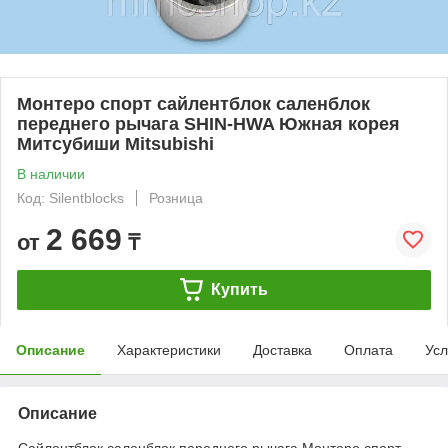
Монтеро спорт сайлентблок саленблок
переднего рычага SHIN-HWA Южная корея
Митсубиши Mitsubishi
В наличии
Код: Silentblocks
Розница
2 669
от
₸
Купить
Описание
Характеристики
Доставка
Оплата
Усл
Описание
Сайлентблок саленблок переднего рычага Монтеро спорт