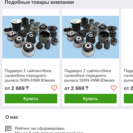
Подобные товары компании
Паджеро 2 сайлентблок
Паджеро 2 сайлентблок
Падж
саленблок переднего
саленблок переднего
сале
рычага SHIN-HWA Южная
рычага SHIN-HWA Южная
рыч
корея Митсубиши
корея Митсубиши
кор
2 669
2 669
от
₸
от
₸
от
Mitsubishi
Mitsubishi
Mits
Купить
Купить
О нас
Рейтинг не сформирован