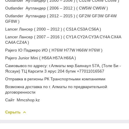
Outlander Аутландер ( 2000 – 2006 ) ( CU2W CU4W CU5W )
Outlander Аутландер ( 2006 – 2012 ) ( CW5W CW6W )
Outlander Аутландер ( 2012 – 2015 ) ( GF2W GF3W GF4W
GF8W )
Lancer Лансер ( 2000 – 2012 ) ( CS1A CS3A CS6A )
Lancer Лансер ( 2007 – 2016 ) ( CY1A CY2A CY3A CY4A CX4A
CA4A CZ4A )
Pajero IO Паджеро ИО ( H76W H77W H66W H76W )
Pajero Junior Mini ( H56A H57A H66A )
Самовывоз по адресу: г.Алматы мкр.Баянаул 57А, (Толе Би -
Яссауи) ТЦ Карсити 3 ярус 204 бутик +77011016567
Отправка в регионы РК Транспортными компаниями
Возможна доставка по г. Алматы по предварительной
договоренности
Cайт Mmcshop.kz
Скрыть