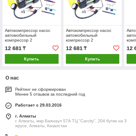
Автокомпрессор насос
Автокомпрессор насос
Авто
автомобильный
автомобильный
авт
компрессор 2
компрессор 2
комп
двухпоршневой циклон ks-
двухпоршневой циклон ks-
двух
12 681
12 681
12 
₸
₸
312
312
312
Купить
Купить
О нас
Рейтинг не сформирован
Менее 5 отзывов за последний год
Работает с 29.03.2016
г. Алматы
г. Алматы, мкр.Баянаул 57А ТЦ "Carcity", 204 бутик на 3
ярусе, Алматы, Казахстан