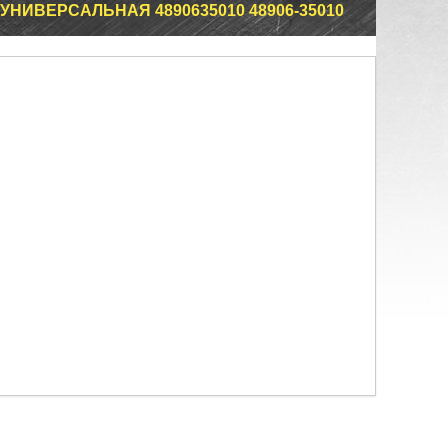
НИВЕРСАЛЬНАЯ 4890635010 48906-35010