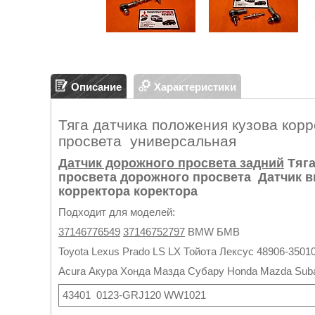
Описание
Характеристики
Тяга датчика положения кузова кор
просвета универсальная
Датчик дорожного просвета задний
Тяга
просвета дорожного просвета Датчик в
корректора коректора
Подходит для моделей:
37146776549
37146752797
BMW БМВ
Toyota Lexus Prado LS LX Тойота Лексус 48906-350
Acura Акура Хонда Мазда Субару Honda Mazda Subar
43401 0123-GRJ120 WW1021