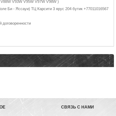
7W V88W V93W V95W V97W V98W )
оле Би - Яссауи) ТЦ Карсити 3 ярус 204 бутик +77011016567
й договоренности
ОЕ
СВЯЗЬ С НАМИ