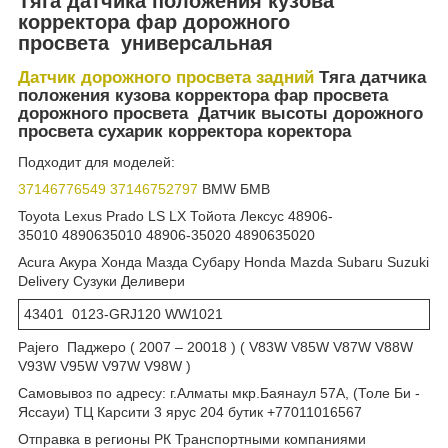
Тяга датчика положения кузова
корректора фар дорожного
просвета универсальная
Датчик дорожного просвета задний
Тяга датчика
положения кузова корректора фар просвета
дорожного просвета Датчик высоты дорожного
просвета сухарик корректора коректора
Подходит для моделей:
37146776549
37146752797
BMW БМВ
Toyota Lexus Prado LS LX Тойота Лексус 48906-
35010 4890635010 48906-35020 4890635020
Acura Акура Хонда Мазда Субару Honda Mazda Subaru Suzuki
Delivery Сузуки Деливери
43401 0123-GRJ120 WW1021
Pajero Паджеро ( 2007 – 20018 ) ( V83W V85W V87W V88W
V93W V95W V97W V98W )
Самовывоз по адресу: г.Алматы мкр.Баянаул 57А, (Толе Би -
Яссауи) ТЦ Карсити 3 ярус 204 бутик +77011016567
Отправка в регионы РК Транспортными компаниями