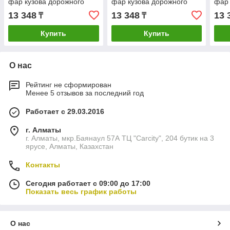
фар кузова дорожного
фар кузова дорожного
фар 
просвета универсальная
просвета универсальная
прос
13 348
13 348
13 
₸
₸
4890635010 48906-35010
48906-35010 4890635010
4890
Купить
Купить
О нас
Рейтинг не сформирован
Менее 5 отзывов за последний год
Работает с 29.03.2016
г. Алматы
г. Алматы, мкр.Баянаул 57А ТЦ "Carcity", 204 бутик на 3
ярусе, Алматы, Казахстан
Контакты
Сегодня работает с 09:00 до 17:00
Показать весь график работы
О нас