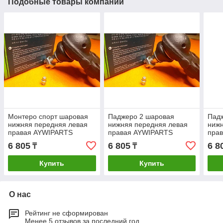
Подобные товары компании
Монтеро спорт шаровая
Паджеро 2 шаровая
Пад
нижняя передняя левая
нижняя передняя левая
нижн
правая AYWIPARTS
правая AYWIPARTS
пра
(КОРЕЯ) с товотницей для
(КОРЕЯ) с товотницей для
(КОР
6 805
6 805
6 8
₸
₸
шприцевания 1996-2007
шприцевания 1990-1999
шпр
Купить
Купить
О нас
Рейтинг не сформирован
Менее 5 отзывов за последний год