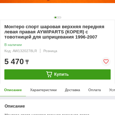
Монтеро спорт шаровая верхняя передняя
левая правая AYWIPARTS (КОРЕЯ) с
товотницей для шприцевания 1996-2007
В наличии
Код: AW1320278LR
Розница
5 470
₸
Купить
Описание
Характеристики
Доставка
Оплата
Усл
Описание
Монтеро спорт шаровая верхняя передняя левая