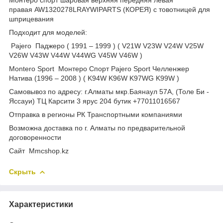
правая AW1320278LRAYWIPARTS (КОРЕЯ) с товотницей для
шприцевания
Подходит для моделей:
Pajero Паджеро ( 1991 – 1999 ) ( V21W V23W V24W V25W
V26W V43W V44W V44WG V45W V46W )
Montero Sport Монтеро Спорт Pajero Sport Челленжер
Натива (1996 – 2008 ) ( K94W K96W K97WG K99W )
Самовывоз по адресу: г.Алматы мкр.Баянаул 57А, (Толе Би -
Яссауи) ТЦ Карсити 3 ярус 204 бутик +77011016567
Отправка в регионы РК Транспортными компаниями
Возможна доставка по г. Алматы по предварительной
договоренности
Cайт Mmcshop.kz
Скрыть
Характеристики