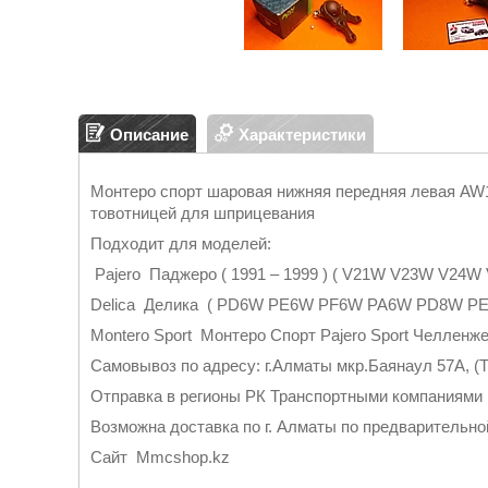
Описание
Характеристики
Монтеро спорт шаровая нижняя передняя левая A
товотницей для шприцевания
Подходит для моделей:
Pajero Паджеро ( 1991 – 1999 ) ( V21W V23W V2
Delica Делика ( PD6W PE6W PF6W PA6W PD8W P
Montero Sport Монтеро Спорт Pajero Sport Челленж
Самовывоз по адресу: г.Алматы мкр.Баянаул 57А, (Т
Отправка в регионы РК Транспортными компаниями
Возможна доставка по г. Алматы по предварительно
Cайт Mmcshop.kz