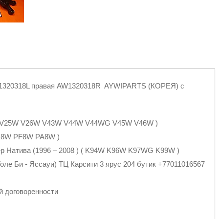
W1320318L правая AW1320318R AYWIPARTS (КОРЕЯ) с
4W V25W V26W V43W V44W V44WG V45W V46W )
E8W PF8W PA8W )
ер Натива (1996 – 2008 ) ( K94W K96W K97WG K99W )
оле Би - Яссауи) ТЦ Карсити 3 ярус 204 бутик +77011016567
й договоренности