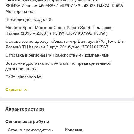
SEINSA Испания4605B867 MR307786 243035 D4824 K96W
Монтеро спорт
Подходит для моделей:
Montero Sport Монтеро Спорт Pajero Sport Челленжер
Натива (1996 – 2008 ) ( K94W K96W K97WG K99W )
Самовывоз по адресу: г.Алматы мкр.Баянаул 57А, (Толе Би -
Яссауи) ТЦ Карсити 3 ярус 204 бутик +77011016567
Отправка в регионы РК Транспортными компаниями
Возможна доставка по г. Алматы по предварительной
договоренности
Cайт Mmcshop.kz
Скрыть
Характеристики
Основные атрибуты
Страна производитель
Испания