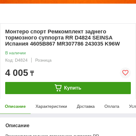
Монтеро спорт Ремкомплект заднего
тормозного суппорта RR D4824 SEINSA
Испания 4605B867 MR307786 243035 K96W
В наличии
Код: D4824
Розница
4 005
₸
Купить
Описание
Характеристики
Доставка
Оплата
Усл
Описание
Ремкомплект заднего тормозного суппорта RR