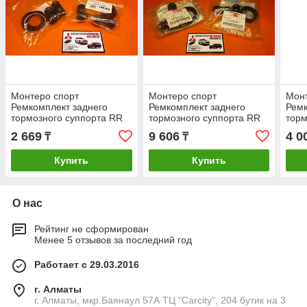
Монтеро спорт
Монтеро спорт
Монт
Ремкомплект заднего
Ремкомплект заднего
Ремк
тормозного суппорта RR
тормозного суппорта RR
торм
Дубликат DUMR307786
Оригинал 4605B867
Fren
2 669
9 606
4 0
₸
₸
4605B867 MR307786
MR307786 243035 D4824
MR3
243035 K96W
K96W
Купить
Купить
О нас
Рейтинг не сформирован
Менее 5 отзывов за последний год
Работает с 29.03.2016
г. Алматы
г. Алматы, мкр.Баянаул 57А ТЦ "Carcity", 204 бутик на 3