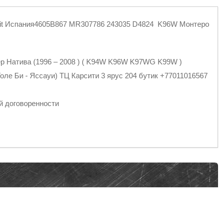
nkit Испания4605B867 MR307786 243035 D4824 K96W Монтеро
ер Натива (1996 – 2008 ) ( K94W K96W K97WG K99W )
оле Би - Яссауи) ТЦ Карсити 3 ярус 204 бутик +77011016567
й договоренности