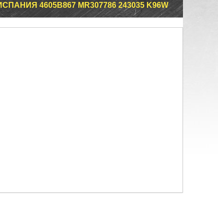
СПАНИЯ 4605B867 MR307786 243035 K96W