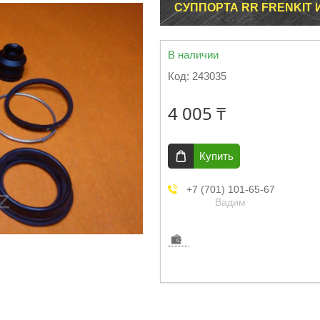
СУППОРТА RR FRENKIT И
В наличии
Код:
243035
4 005 ₸
Купить
+7 (701) 101-65-67
Вадим