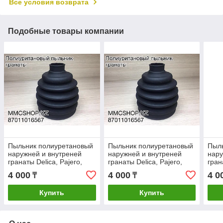
Все условия возврата
Подобные товары компании
Пыльник полиуретановый
Пыльник полиуретановый
Пыл
наружней и внутреней
наружней и внутреней
нару
гранаты Delica, Pajero,
гранаты Delica, Pajero,
гран
Montero sport 1K0498203
Montero sport 1K0498203
Mont
4 000
4 000
4 0
₸
₸
Купить
Купить