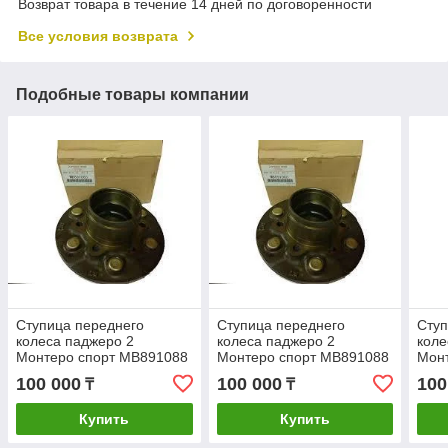
Возврат товара в течение 14 дней по договоренности
Все условия возврата
Подобные товары компании
Ступица переднего
Ступица переднего
Ступ
колеса паджеро 2
колеса паджеро 2
коле
Монтеро спорт MB891088
Монтеро спорт MB891088
Мон
100 000
100 000
100
₸
₸
Купить
Купить