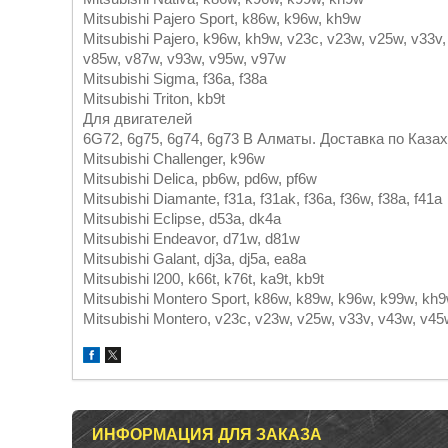
Mitsubishi Pajero Sport, k86w, k96w, kh9w
Mitsubishi Pajero, k96w, kh9w, v23c, v23w, v25w, v33v
v85w, v87w, v93w, v95w, v97w
Mitsubishi Sigma, f36a, f38a
Mitsubishi Triton, kb9t
Для двигателей
6G72, 6g75, 6g74, 6g73 В Алматы. Доставка по Каза
Mitsubishi Challenger, k96w
Mitsubishi Delica, pb6w, pd6w, pf6w
Mitsubishi Diamante, f31a, f31ak, f36a, f36w, f38a, f41a
Mitsubishi Eclipse, d53a, dk4a
Mitsubishi Endeavor, d71w, d81w
Mitsubishi Galant, dj3a, dj5a, ea8a
Mitsubishi l200, k66t, k76t, ka9t, kb9t
Mitsubishi Montero Sport, k86w, k89w, k96w, k99w, kh
Mitsubishi Montero, v23c, v23w, v25w, v33v, v43w, v
ИНФОРМАЦИЯ ДЛЯ ЗАКАЗА