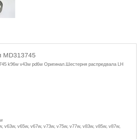
л MD313745
745 k96w v43w pd6w Оригинал.Шестерня распредвала LH
9w
5w, v63w, v65w, v67w, v73w, v75w, v77w, v83w, v85w, v87w,