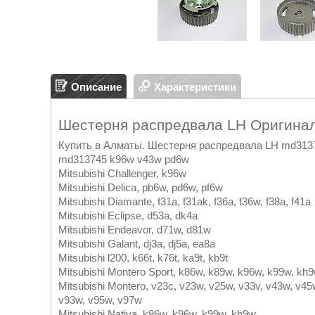
Описание
Характеристики
Шестерня распредвала LH Оригина
Купить в Алматы. Шестерня распредвала LH md313
md313745 k96w v43w pd6w
Mitsubishi Challenger, k96w
Mitsubishi Delica, pb6w, pd6w, pf6w
Mitsubishi Diamante, f31a, f31ak, f36a, f36w, f38a, f41a
Mitsubishi Eclipse, d53a, dk4a
Mitsubishi Endeavor, d71w, d81w
Mitsubishi Galant, dj3a, dj5a, ea8a
Mitsubishi l200, k66t, k76t, ka9t, kb9t
Mitsubishi Montero Sport, k86w, k89w, k96w, k99w, kh
Mitsubishi Montero, v23c, v23w, v25w, v33v, v43w, v4
v93w, v95w, v97w
Mitsubishi Nativa, k86w, k96w, k99w, kh9w