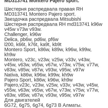
MD313741 Montero Pajero sport.
Шестерня распредвала правая RH
MD313741 Montero Pajero sport.
Звездочка распредвала Mitsubishi
Шестерня распредвала RH md313741 k96w
v45w v73w v93w.
Challenger, k96w
Delica, pb6w, pd6w, pf6w
l200, k66t, k76t, ka9t, kb9t
Montero Sport, k86w, k89w, k96w, k99w,
kh9w
Montero, v23c, v23w, v25w, v33v, v43w,
v45w, v63w, v65w, v67w, v73w, v75w, v77w,
v83w, v85w, v87w, v93w, v95w, v97w
Nativa, k86w, k96w, k99w, kh9w
Pajero Sport, k86w, k96w, kh9w
Pajero,v23c, v23w, v25w, v33v, v43w, v45w,
v55w, v63w, v65w, v67w, v73w, v75w, v77w,
v83w, v85w, v87w, v93w, v95w, v97w
Для двигателей
6G72, 6g75, 6g74, 6g73 В Алматы.