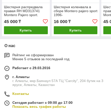
Шестерня распредвала
Шестерня коленвала в
Шес
правая RH MD313741
сборе Montero pajero sport
пра
Montero Pajero sport.
1996-
Mont
45 000
16 000
45 
₸
₸
Купить
Купить
О нас
Рейтинг не сформирован
Менее 5 отзывов за последний год
Работает с 29.03.2016
г. Алматы
г. Алматы, мкр.Баянаул 57А ТЦ "Carcity", 204 бутик на 3
ярусе, Алматы, Казахстан
Контакты
Сегодня работает с 09:00 до 17:00
Показать весь график работы