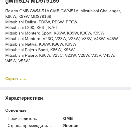
gwm51A MD979169
Помпа GMB GWM-51A GMB GWM51A .Mitsubishi Challenger,
K96W, K99W MD979169
Mitsubishi Delica, PB6W, PD6W, PF6W
Mitsubishi L200, K66T, K76T
Mitsubishi Montero Sport, K86W, K89W, K96W, K99W
Mitsubishi Montero, V23C, V23W, V25W, V33V, V43W, V45W
Mitsubishi Nativa, K86W, K96W, K99W
Mitsubishi Pajero Sport, K86W, K96W
Mitsubishi Pajero, K96W, V23C, V23W, V25W, V33V, V43W,
V45W, V55W
Скрыть
Характеристики
Основные
Производитель
GMB
Страна производитель
Япония