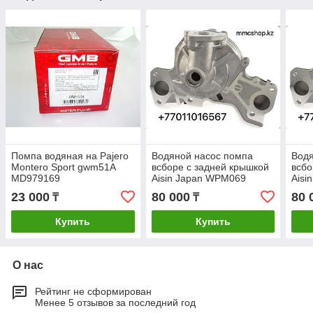
Помпа водяная на Pajero
Водяной насос помпа
Водя
Montero Sport gwm51A
всборе с задней крышкой
всбо
MD979169
Aisin Japan WPM069
Aisi
mitsubishi pajero 3-4
mits
23 000
80 000
80 
₸
₸
митсубиси паджеро 3-4
митс
GWM79A GMB MD979171
GWM
Купить
Купить
О нас
Рейтинг не сформирован
Менее 5 отзывов за последний год