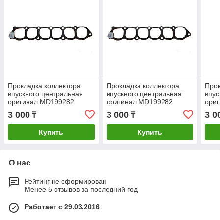
Прокладка коллектора
Прокладка коллектора
Прок
впускного центральная
впускного центральная
впус
оригинал MD199282
оригинал MD199282
ори
K96W V73W V75W
K96W V73W V75W
K96
3 000
3 000
3 0
₸
₸
Паджеро монтеро спорт
Паджеро монтеро спорт
Падж
ОРИГИНАЛ
ОРИГИНАЛ
ОРИ
Купить
Купить
О нас
Рейтинг не сформирован
Менее 5 отзывов за последний год
Работает с 29.03.2016