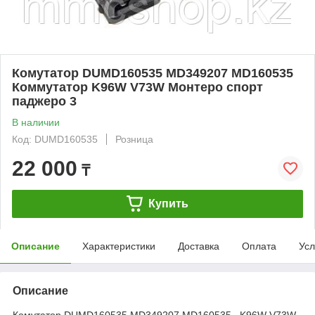
Комутатор DUMD160535 MD349207 MD160535
Коммутатор K96W V73W Монтеро спорт
паджеро 3
В наличии
Код: DUMD160535
Розница
22 000
₸
Купить
Описание
Характеристики
Доставка
Оплата
Усл
Описание
Комутатор DUMD160535 MD349207 MD160535 K96W V73W