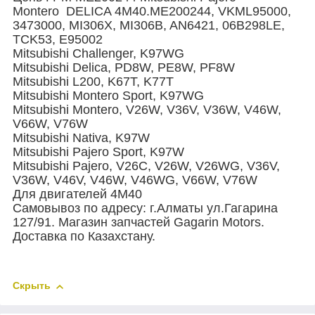
Montero DELICA 4M40.ME200244, VKML95000,
3473000, MI306X, MI306B, AN6421, 06B298LE,
TCK53, E95002
Mitsubishi Challenger, K97WG
Mitsubishi Delica, PD8W, PE8W, PF8W
Mitsubishi L200, K67T, K77T
Mitsubishi Montero Sport, K97WG
Mitsubishi Montero, V26W, V36V, V36W, V46W,
V66W, V76W
Mitsubishi Nativa, K97W
Mitsubishi Pajero Sport, K97W
Mitsubishi Pajero, V26C, V26W, V26WG, V36V,
V36W, V46V, V46W, V46WG, V66W, V76W
Для двигателей 4M40
Самовывоз по адресу: г.Алматы ул.Гагарина
127/91. Магазин запчастей Gagarin Motors.
Доставка по Казахстану.
Скрыть