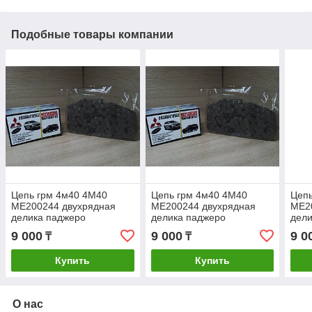
Подобные товары компании
Цепь грм 4м40 4M40
Цепь грм 4м40 4M40
Цепь
ME200244 двухрядная
ME200244 двухрядная
ME2
делика паджеро
делика паджеро
дели
митсубиши mitsubishi
митсубиши mitsubishi
митс
9 000
9 000
9 0
₸
₸
митсубиси запчасти delica
митсубиси запчасти delica
митс
pajero
pajero
paje
Купить
Купить
О нас