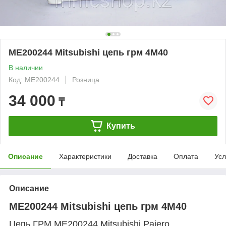
ME200244 Mitsubishi цепь грм 4M40
В наличии
Код: ME200244
Розница
34 000
₸
Купить
Описание
Характеристики
Доставка
Оплата
Усл
Описание
ME200244 Mitsubishi цепь грм 4M40
Цепь ГРМ ME200244 Mitsubishi Pajero