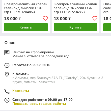
Электромагнитный клапан
Электромагнитный клапан
Элек
саленоид эмиссии EGR
саленоид эмиссии EGR
сал
егр ЕГР MR204853
егр ЕГР MR204853
егр
монтеро спорт паджеро
монтеро спорт паджеро
монт
18 000
18 000
18 
₸
₸
митсубиси mitsubishi
митсубиси mitsubishi
митс
pajero montero sport
pajero montero sport
paje
Купить
Купить
О нас
Рейтинг не сформирован
Менее 5 отзывов за последний год
Работает с 29.03.2016
г. Алматы
г. Алматы, мкр.Баянаул 57А ТЦ "Carcity", 204 бутик на 3
ярусе, Алматы, Казахстан
Контакты
Сегодня работает с 09:00 до 17:00
Показать весь график работы