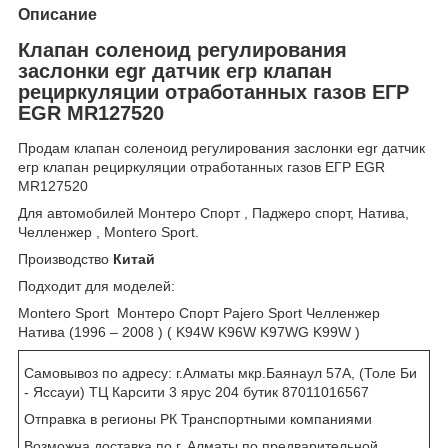
Описание
Клапан соленоид регулирования
заслонки egr датчик егр клапан
рециркуляции отработанных газов ЕГР
EGR MR127520
Продам клапан соленоид регулирования заслонки egr датчик
егр клапан рециркуляции отработанных газов ЕГР EGR
MR127520
Для автомобилей Монтеро Спорт , Паджеро спорт, Натива,
Челленжер , Montero Sport.
Производство
Китай
Подходит для моделей:
Montero Sport Монтеро Спорт Pajero Sport Челленжер
Натива (1996 – 2008 ) ( K94W K96W K97WG K99W )
Самовывоз по адресу: г.Алматы мкр.Баянаул 57А, (Толе Би
- Яссауи) ТЦ Карсити 3 ярус 204 бутик 87011016567
Отправка в регионы РК Транспортными компаниями
Возможна доставка по г. Алматы по предварительной