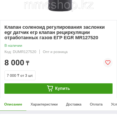
Клапан соленоид регулирования заслонки
egr датчик егр клапан рециркуляции
отработанных газов ЕГР EGR MR127520
В наличии
Код: DUMR127520
Опт и розница
8 000
₸
7 000 ₸
от 3 шт.
Купить
Описание
Характеристики
Доставка
Оплата
Усл