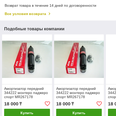
Возврат товара в течение 14 дней по договоренности
Все условия возврата
Подобные товары компании
Амортизатор передний
Амортизатор передний
Амор
344222 монтеро паджеро
344222 монтеро паджеро
3442
спорт MR267178
спорт MR267178
спо
18 000
18 000
18 
₸
₸
Купить
Купить