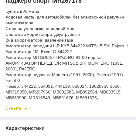
паджеро спорт MR267178
Купить в Алматы
Ходовая часть: для автомобилей без электронной регул-ки
амортизатора
Сторона установки: передний мост
Система амортизатора: двухтрубный
Вид амортизатора: давление газа
Амортизатор передний L,R KYB 344222 MITSUBISHI Pajero II
Амортизатор ГМ. Excel-G 344222
Амортизатор MITSUBISHI PAJERO 91-00 пер.газ.
АМОРТИЗАТОР ПЕРЕД. L/R MITSUBISHI MONTERO (1991,
2000), PAJERO
Амортизатор подвески Montero (1991, 2000), Pajero (1991)
Excel-G
Номер: 344222, 554091, 444139, 565024, 19028736 3560,
MR319950, MR267960, MB892585, MB892584, MB633915,
MB633900, MR316549, MB891676, MB891675,
Скрыть
Характеристики