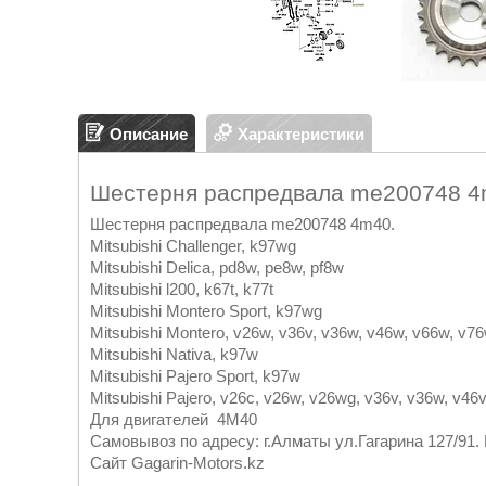
Описание
Характеристики
Шестерня распредвала me200748 
Шестерня распредвала me200748 4m40.
Mitsubishi Challenger, k97wg
Mitsubishi Delica, pd8w, pe8w, pf8w
Mitsubishi l200, k67t, k77t
Mitsubishi Montero Sport, k97wg
Mitsubishi Montero, v26w, v36v, v36w, v46w, v66w, v7
Mitsubishi Nativa, k97w
Mitsubishi Pajero Sport, k97w
Mitsubishi Pajero, v26c, v26w, v26wg, v36v, v36w, v4
Для двигателей 4M40
Самовывоз по адресу: г.Алматы ул.Гагарина 127/91. 
Cайт Gagarin-Motors.kz