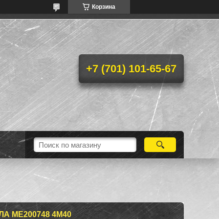
Корзина
+7 (701) 101-65-67
А ME200748 4M40