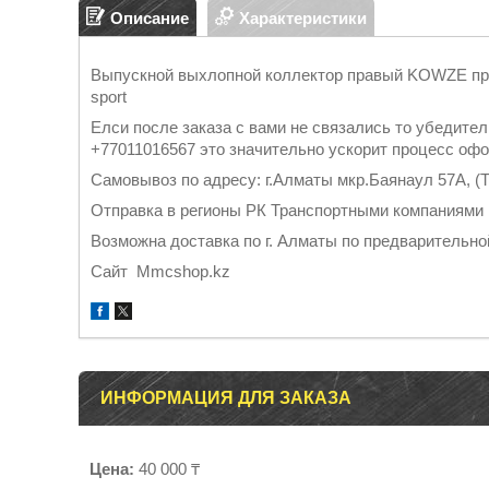
Описание
Характеристики
Выпускной выхлопной коллектор правый KOWZE пра
sport
Елси после заказа с вами не связались то убедител
+77011016567 это значительно ускорит процесс оф
Самовывоз по адресу: г.Алматы мкр.Баянаул 57А, (Т
Отправка в регионы РК Тран
Возможна доставка по г. Алматы по предварительно
Cайт Mmcshop.kz
ИНФОРМАЦИЯ ДЛЯ ЗАКАЗА
Цена:
40 000 ₸