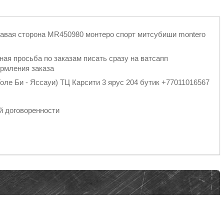
вая сторона MR450980 монтеро спорт митсубиши montero
ная просьба по заказам писать сразу на ватсапп
ормления заказа
оле Би - Яссауи) ТЦ Карсити 3 ярус 204 бутик +77011016567
спортными компаниями
й договоренности