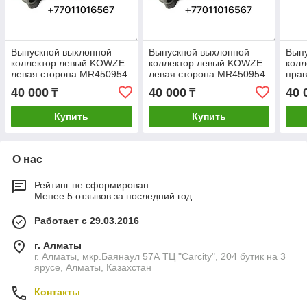
Выпускной выхлопной
Выпускной выхлопной
Вып
коллектор левый KOWZE
коллектор левый KOWZE
кол
левая сторона MR450954
левая сторона MR450954
прав
монтеро спорт митсубиши
монтеро спорт митсубиши
MR4
40 000
40 000
40 
₸
₸
montero sport
montero sport
митс
Купить
Купить
О нас
Рейтинг не сформирован
Менее 5 отзывов за последний год
Работает с 29.03.2016
г. Алматы
г. Алматы, мкр.Баянаул 57А ТЦ "Carcity", 204 бутик на 3
ярусе, Алматы, Казахстан
Контакты