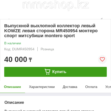
Выпускной выхлопной коллектор левый
KOWZE левая сторона MR450954 монтеро
спорт митсубиши montero sport
В наличии
Код: DUMR450954
Розница
40 000
₸
Купить
Описание
Характеристики
Доставка
Оплата
Усл
Описание
Выпускной выхлопной коллектор левый левая сторона