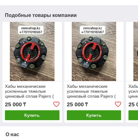
Подобные товары компании
Хабы механические
Хабы механические
Хаб
усиленные тяжелые
усиленные тяжелые
уси
цинковый сплав Pajero (
цинковый сплав Pajero (
цинк
Паджеро ) Delica ( Делика
Паджеро ) Delica ( Делика
Падж
25 000
25 000
25 
₸
₸
Булка , MD886389
Булка , MD886389
Булк
Квадратная ) Montero
Квадратная ) Montero
Квад
Купить
Купить
Sport
Sport
Spor
О нас