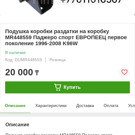
Подушка коробки раздатки на коробку
MR448559 Паджеро спорт ЕВРОПЕЕЦ первое
поколение 1996-2008 K96W
В наличии
Код: DUMR448559
Розница
20 000
₸
Купить
Описание
Характеристики
Доставка
Оплата
Усл
Описание
Подушка коробки раздатки MR448559 Паджеро спорт