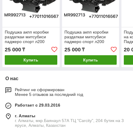
Подушка акпп коробки
Подушка акпп коробки
Поду
раздаткаи митсубиси
раздаткаи митсубиси
на к
паджеро спорт л200
паджеро спорт л200
Пад
MR992713 mitsubish
MR992713 mitsubish
ЕВР
25 000
25 000
20 
₸
₸
pajero sport L200
pajero sport L200
поко
K96
Купить
Купить
О нас
Рейтинг не сформирован
Менее 5 отзывов за последний год
Работает с 29.03.2016
г. Алматы
г. Алматы, мкр.Баянаул 57А ТЦ "Carcity", 204 бутик на 3
ярусе, Алматы, Казахстан