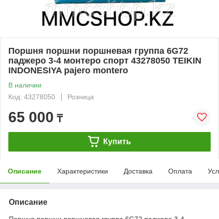
Поршня поршни поршневая группа 6G72
паджеро 3-4 монтеро спорт 43278050 TEIKIN
INDONESIYA pajero montero
В наличии
Код: 43278050
Розница
65 000
₸
Купить
Описание
Характеристики
Доставка
Оплата
Усл
Описание
Поршня поршни поршневая группа 6G72 паджеро 3-4