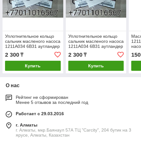
Уплотнительное кольцо
Уплотнительное кольцо
Мас
сальник масленого насоса
сальник масленого насоса
121
1211A034 6B31 аутландер
1211A034 6B31 аутландер
нас
XL 3.0 паджеро спорт
XL 3.0 паджеро спорт
аутл
2 300
2 300
150
₸
₸
митсубиши запчасти
митсубиши запчасти
XL
Купить
Купить
О нас
Рейтинг не сформирован
Менее 5 отзывов за последний год
Работает с 29.03.2016
г. Алматы
г. Алматы, мкр.Баянаул 57А ТЦ "Carcity", 204 бутик на 3
ярусе, Алматы, Казахстан