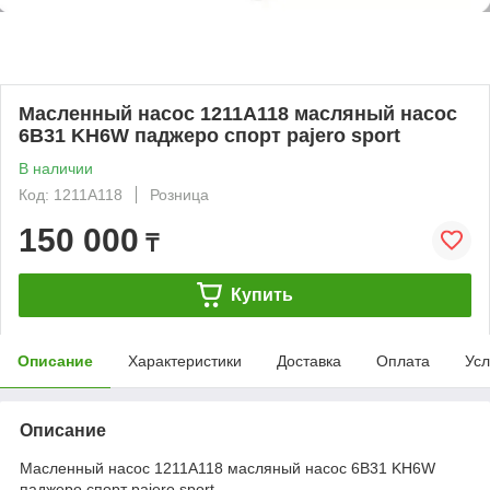
Масленный насос 1211A118 масляный насос
6B31 KH6W паджеро спорт pajero sport
В наличии
Код: 1211A118
Розница
150 000
₸
Купить
Описание
Характеристики
Доставка
Оплата
Усл
Описание
Масленный насос 1211A118 масляный насос 6B31 KH6W
паджеро спорт pajero sport