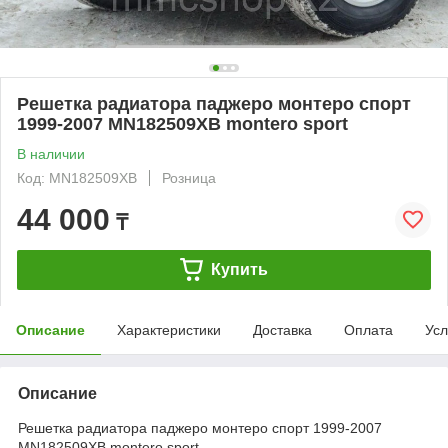
Решетка радиатора паджеро монтеро спорт
1999-2007 MN182509XB montero sport
В наличии
Код: MN182509XB
Розница
44 000
₸
Купить
Описание
Характеристики
Доставка
Оплата
Усл
Описание
Решетка радиатора паджеро монтеро спорт 1999-2007
MN182509XB montero sport