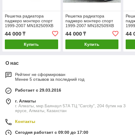
Решетка радиатора
Решетка радиатора
Реше
паджеро монтеро спорт
паджеро монтеро спорт
падж
1999-2007 MN182509XB
1999-2007 MN182509XB
199
montero sport
montero sport
mont
44 000
44 000
44 
₸
₸
Купить
Купить
О нас
Рейтинг не сформирован
Менее 5 отзывов за последний год
Работает с 29.03.2016
г. Алматы
г. Алматы, мкр.Баянаул 57А ТЦ "Carcity", 204 бутик на 3
ярусе, Алматы, Казахстан
Контакты
Сегодня работает с 09:00 до 17:00